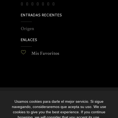
ENTRADAS RECIENTES
Origen
ENLACES
Mis Favoritos
© Copyright Antonio Paniagua – Luxury Artworks –
Toledo’s luxury crafts
Usamos cookies para darle el mejor servicio. Si sigue
navegando, consideraremos que acepta su uso. We use
Política de privacidad y Aviso Legal
cookies to give you the best experience. If you continue
browsing, we will consider that you accept its use.