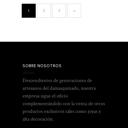
1
2
3
→
SOBRE NOSOTROS
Descendientes de generaciones de
artesanos del damasquinado, nuestra
empresa sigue el oficio
complementándolo con la venta de otros
productos exclusivos tales como joyas y
alta decoración.