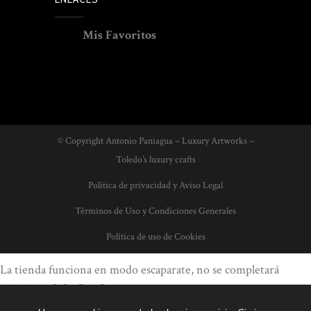
Mis Favoritos
© Copyright Antonio Paniagua – Luxury Artworks –
Toledo’s luxury crafts
Política de privacidad y Aviso Legal
Términos de Uso y Condiciones Generales
Política de uso de Cookies
La tienda funciona en modo escaparate, no se completará
ningún pedido. Por favor, contacte con nosotros para conocer
más sobre los productos, sus precios, ofertas del momento,