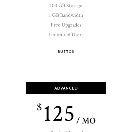
100 GB Storage
1 GB Bandwidth
Free Upgrades
Unlimited Users
BUTTON
ADVANCED
125
$
/ MO