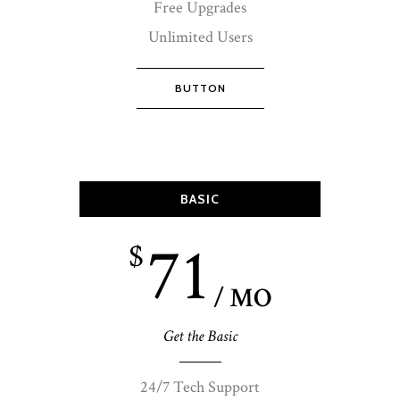
Free Upgrades
Unlimited Users
BUTTON
BASIC
71
$
/ MO
Get the Basic
24/7 Tech Support