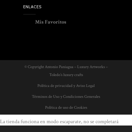
ENLACES
Mis Favoritos
© Copyright Antonio Paniagua – Luxury Artworks –
Toledo’s luxury crafts
Política de privacidad y Aviso Legal
Términos de Uso y Condiciones Generales
Política de uso de Cookies
La tienda funciona en modo escaparate, no se completará
ningún pedido. Por favor, contacte con nosotros para conocer