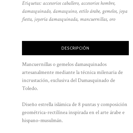
Etiquetas:
accesorios caballero
,
accesorios hombre
,
damasquinado
,
damasquino
,
estilo árabe
,
gemelos
,
joya
fiesta
,
joyería damasquinada
,
mancuernillas
,
oro
DESCRIPCIÓN
Mancuernillas o gemelos damasquinados
artesanalmente mediante la técnica milenaria de
incrustación, exclusiva del Damasquinado de
Toledo.
Diseño estrella islámica de 8 puntas y composición
geométrica-rectilínea inspirada en el arte árabe e
hispano-musulmán.