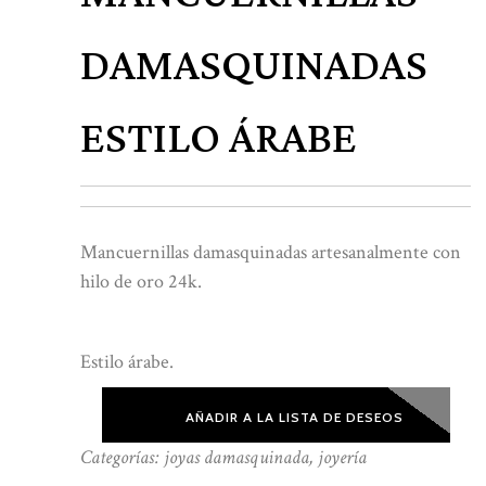
DAMASQUINADAS
ESTILO ÁRABE
Mancuernillas damasquinadas artesanalmente con
hilo de oro 24k.
Estilo árabe.
AÑADIR A LA LISTA DE DESEOS
Categorías:
joyas damasquinada
,
joyería