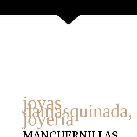
joyas
damasquinada
,
joyería
MANCUERNILLAS