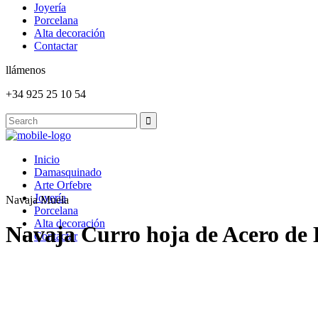
Joyería
Porcelana
Alta decoración
Contactar
llámenos
+34 925 25 10 54
Inicio
Damasquinado
Arte Orfebre
Joyería
Navaja Muela
Porcelana
Alta decoración
Navaja Curro hoja de Acero de
Contactar