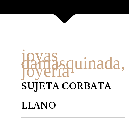
joyas
damasquinada
,
joyería
SUJETA CORBATA
LLANO