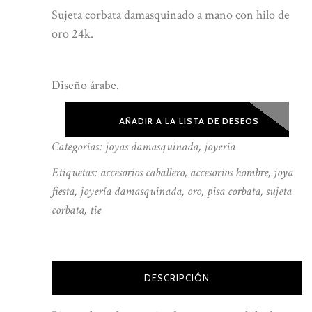
Sujeta corbata damasquinado a mano con hilo de
oro 24k.
Diseño árabe.
AÑADIR A LA LISTA DE DESEOS
Categorías:
joyas damasquinada
,
joyería
Etiquetas:
accesorios caballero
,
accesorios hombre
,
joya
fiesta
,
joyería damasquinada
,
oro
,
pisa corbata
,
sujeta
corbata
,
tie
DESCRIPCIÓN