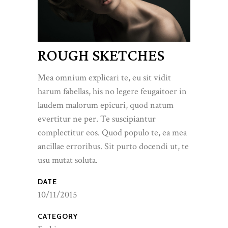
ROUGH SKETCHES
Mea omnium explicari te, eu sit vidit
harum fabellas, his no legere feugaitoer in
laudem malorum epicuri, quod natum
evertitur ne per. Te suscipiantur
complectitur eos. Quod populo te, ea mea
ancillae erroribus. Sit purto docendi ut, te
usu mutat soluta.
DATE
10/11/2015
CATEGORY