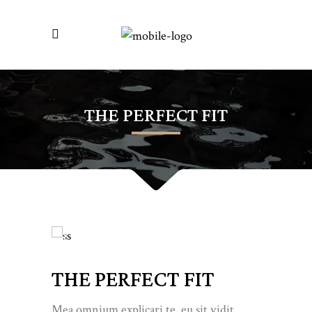
THE PERFECT FIT
THE PERFECT FIT
Mea omnium explicari te, eu sit vidit